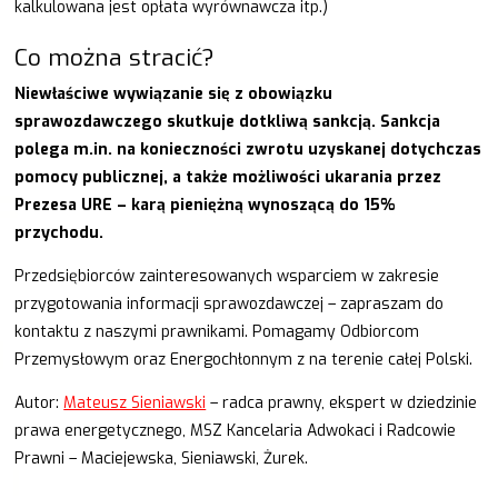
kalkulowana jest opłata wyrównawcza itp.)
Co można stracić?
Niewłaściwe wywiązanie się z obowiązku
sprawozdawczego skutkuje dotkliwą sankcją. Sankcja
polega m.in. na konieczności zwrotu uzyskanej dotychczas
pomocy publicznej, a także moż
liwości ukarania przez
Prezesa URE – karą pieniężną wynoszącą do 15%
przychodu.
Przedsiębiorców zainteresowanych wsparciem w zakresie
przygotowania informacji sprawozdawczej – zapraszam do
kontaktu z naszymi prawnikami. Pomagamy Odbiorcom
Przemysłowym oraz Energochłonnym z na terenie całej Polski.
Autor:
Mateusz Sieniawski
– radca prawny, ekspert w dziedzinie
prawa energetycznego, MSZ Kancelaria Adwokaci i Radcowie
Prawni – Maciejewska, Sieniawski, Żurek.